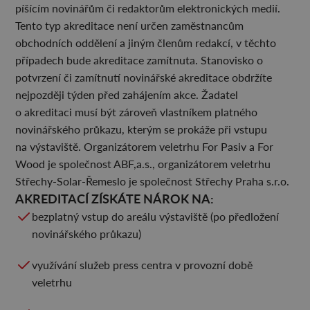
píšícím novinářům či redaktorům elektronických medií.
Tento typ akreditace není určen zaměstnancům
obchodních oddělení a jiným členům redakcí, v těchto
případech bude akreditace zamítnuta. Stanovisko o
potvrzení či zamítnutí novinářské akreditace obdržíte
nejpozději týden před zahájením akce. Žadatel
o akreditaci musí být zároveň vlastníkem platného
novinářského průkazu, kterým se prokáže při vstupu
na výstaviště. Organizátorem veletrhu For Pasiv a For
Wood je společnost ABF,a.s., organizátorem veletrhu
Střechy-Solar-Řemeslo je společnost Střechy Praha s.r.o.
AKREDITACÍ ZÍSKÁTE NÁROK NA:
bezplatný vstup do areálu výstaviště (po předložení
novinářského průkazu)
využívání služeb press centra v provozní době
veletrhu