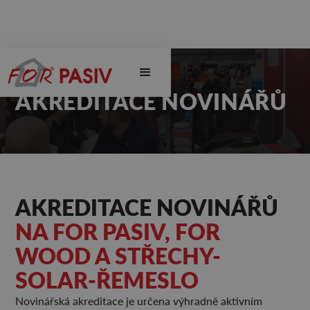
AKREDITACE NOVINÁŘŮ
AKREDITACE NOVINÁŘŮ
NA FOR PASIV, FOR
WOOD A STŘECHY-
SOLAR-ŘEMESLO
Novinářská akreditace je určena výhradně aktivním