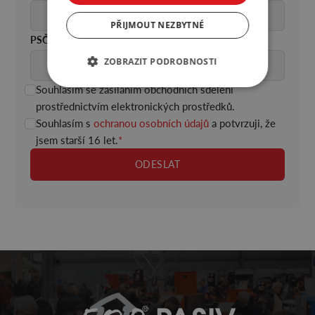
PŘIJMOUT NEZBYTNÉ
PSČ
ZOBRAZIT PODROBNOSTI
Souhlasím se zasíláním obchodních sdělení
prostřednictvím elektronických prostředků.
Souhlasím s
ochranou osobních údajů
a potvrzuji, že
jsem starší 16 let
.
*