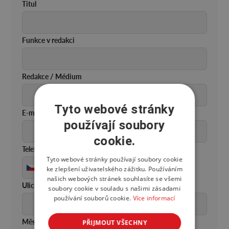
Titul
Funkce v redakci
Redakce / Médium
Tyto webové stránky
E-mail
používají soubory
cookie.
Telefon
Tyto webové stránky používají soubory cookie
+420
ke zlepšení uživatelského zážitku. Používáním
Česko
našich webových stránek souhlasíte se všemi
+420
Ulice
soubory cookie v souladu s našimi zásadami
používání souborů cookie.
Více informací
Město
PŘIJMOUT VŠECHNY