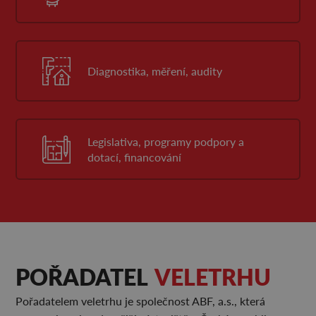
Diagnostika, měření, audity
Legislativa, programy podpory a
dotací, financování
POŘADATEL
VELETRHU
Pořadatelem veletrhu je společnost ABF, a.s., která