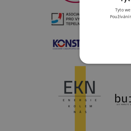
Tyto we
Používání