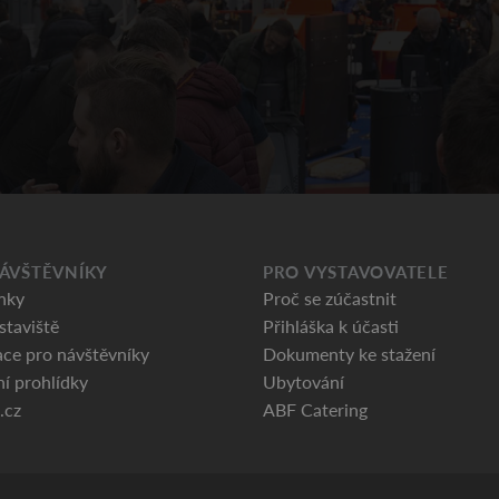
ÁVŠTĚVNÍKY
PRO VYSTAVOVATELE
nky
Proč se zúčastnit
staviště
Přihláška k účasti
ce pro návštěvníky
Dokumenty ke stažení
ní prohlídky
Ubytování
.cz
ABF Catering