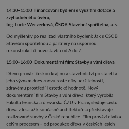
14:30–15:00 Financování bydlení s využitím dotace a
zvýhodněného úvěru,
Ing. Lucie Weczerková, ČSOB Stavební spořitelna, a. s.
Od myšlenky po realizaci vlastního bydlení: Jak s ČSOB
Stavební spořitelnou a partnery na úspornou
rekonstrukci či novostavbu od A do Z.
15:00–16:00 Dokumentární film: Stavby s vůní dřeva
Dřevo provází českou krajinu a stavebnictví po staletí a
jeho význam dnes znovu roste díky udržitelnosti,
zdravému prostředí i estetické hodnotě. Nový
dokumentární film Stavby s vůní dřeva, který vyrobila
Fakulta lesnická a dřevařská ČZU v Praze, sleduje cestu
dřeva z lesa až k současné architektuře a představuje
realizované stavby v České republice. Film provází diváka
celým procesem – od produkce dřeva v českých lesích