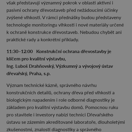
však představují významný pokrok v oblasti aktivní i
pasivní ochrany dřevostaveb před nežádoucími účinky
zvýšené vlhkosti. V rámci přednášky budou představeny
technologie monitoringu vlhkosti i nové materiály určené
k ochraně konstrukce dřevostaveb. Nebudou chybět ani
praktické rady a konkrétní příklady.
11:30–12:00 Konstrukční ochrana dřevostavby je
klíčem pro kvalitní výstavbu,
Ing. Luboš Drahňovský, Výzkumný a vývojový ústav
dřevařský, Praha, s.p.
Význam technické kázně, správného návrhu
konstrukčních detailů, ochrany dřeva před vlhkostí a
biologickým napadením i role odborné diagnostiky je
základem pro kvalitní výstavbu domů. Pomocnou ruku
pro stavitele i investory nabízí technici Dřevařského
ústavu se zázemím akreditované laboratoře, dlouholetými
zkušenostmi, znalostí diagnostiky a správného