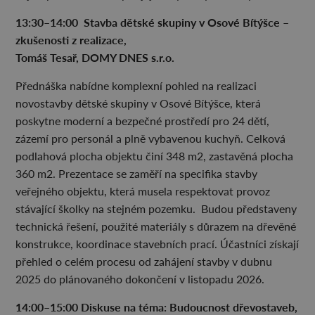
13:30–14:00 Stavba dětské skupiny v Osové Bítýšce –
zkušenosti z realizace,
Tomáš Tesař, DOMY DNES s.r.o.
Přednáška nabídne komplexní pohled na realizaci
novostavby dětské skupiny v Osové Bítýšce, která
poskytne moderní a bezpečné prostředí pro 24 dětí,
zázemí pro personál a plně vybavenou kuchyň. Celková
podlahová plocha objektu činí 348 m2, zastavěná plocha
360 m2. Prezentace se zaměří na specifika stavby
veřejného objektu, která musela respektovat provoz
stávající školky na stejném pozemku. Budou představeny
technická řešení, použité materiály s důrazem na dřevěné
konstrukce, koordinace stavebních prací. Účastníci získají
přehled o celém procesu od zahájení stavby v dubnu
2025 do plánovaného dokončení v listopadu 2026.
14:00–15:00 Diskuse na téma: Budoucnost dřevostaveb,