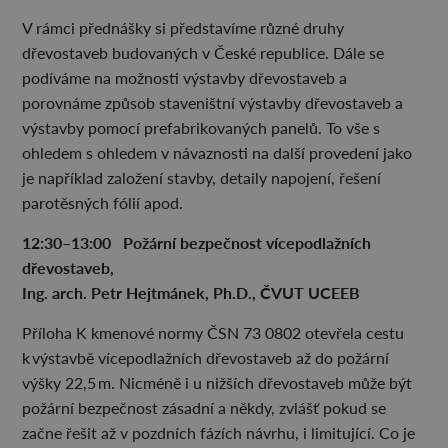
V rámci přednášky si představíme různé druhy
dřevostaveb budovaných v České republice. Dále se
podíváme na možnosti výstavby dřevostaveb a
porovnáme způsob staveništní výstavby dřevostaveb a
výstavby pomocí prefabrikovaných panelů. To vše s
ohledem s ohledem v návaznosti na další provedení jako
je například založení stavby, detaily napojení, řešení
parotěsných fólií apod.
12:30–13:00 Požární bezpečnost vícepodlažních
dřevostaveb,
Ing. arch. Petr Hejtmánek, Ph.D., ČVUT UCEEB
Příloha K kmenové normy ČSN 73 0802 otevřela cestu
k výstavbě vícepodlažních dřevostaveb až do požární
výšky 22,5 m. Nicméně i u nižších dřevostaveb může být
požární bezpečnost zásadní a někdy, zvlášť pokud se
začne řešit až v pozdních fázích návrhu, i limitující. Co je