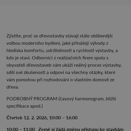
Zjistíte, proč se dřevostavby stávají stále oblíbenější
volbou moderního bydlení, jaké přinášejí výhody z
hlediska komfortu, udržitelnosti a rychlosti výstavby, a
kdo je staví. Odborníci z realizačních firem spolu s
obyvateli dřevostaveb vám ukáží reálný proces výstavby,
sdílí své zkušenosti a odpoví na všechny otázky, které
vám pomohou při rozhodování o vlastním domově ze
dřeva.
PODROBNÝ PROGRAM (časový harmonogram, bližší
specifikace apod.)
Čtvrtek 12. 2. 2026, 10:00 – 16:00
10:00 –
11:00 Zem
ě si
žád
á zm
ěnu p
řístupu ke stavb
ám