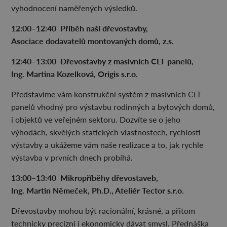
vyhodnocení naměřených výsledků.
12:00–12:40 Příběh naší dřevostavby,
Asociace dodavatelů montovaných domů, z.s.
12:40–13:00 Dřevostavby z masivních CLT panelů,
Ing. Martina Kozelková, Origis s.r.o.
Představíme vám konstrukční systém z masivních CLT
panelů vhodný pro výstavbu rodinných a bytových domů,
i objektů ve veřejném sektoru. Dozvíte se o jeho
výhodách, skvělých statických vlastnostech, rychlosti
výstavby a ukážeme vám naše realizace a to, jak rychle
výstavba v prvních dnech probíhá.
13:00–13:40 Mikropříběhy dřevostaveb,
Ing. Martin Němeček, Ph.D., Ateliér Tector s.r.o.
Dřevostavby mohou být racionální, krásné, a přitom
technicky precizní i ekonomicky dávat smysl. Přednáška