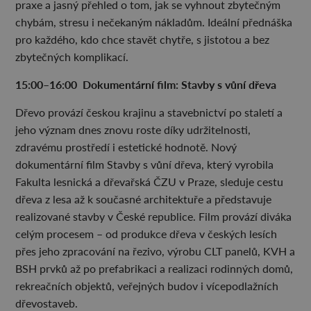
praxe a jasný přehled o tom, jak se vyhnout zbytečným
chybám, stresu i nečekaným nákladům. Ideální přednáška
pro každého, kdo chce stavět chytře, s jistotou a bez
zbytečných komplikací.
15:00–16:00 Dokumentární film: Stavby s vůní dřeva
Dřevo provází českou krajinu a stavebnictví po staletí a
jeho význam dnes znovu roste díky udržitelnosti,
zdravému prostředí i estetické hodnotě. Nový
dokumentární film Stavby s vůní dřeva, který vyrobila
Fakulta lesnická a dřevařská ČZU v Praze, sleduje cestu
dřeva z lesa až k současné architektuře a představuje
realizované stavby v České republice. Film provází diváka
celým procesem – od produkce dřeva v českých lesích
přes jeho zpracování na řezivo, výrobu CLT panelů, KVH a
BSH prvků až po prefabrikaci a realizaci rodinných domů,
rekreačních objektů, veřejných budov i vícepodlažních
dřevostaveb.