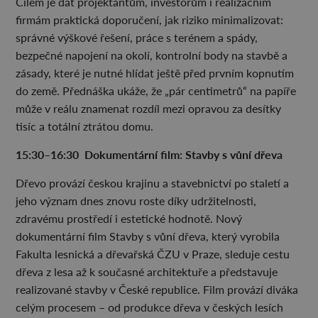
Cílem je dát projektantům, investorům i realizačním
firmám praktická doporučení, jak riziko minimalizovat:
správné výškové řešení, práce s terénem a spády,
bezpečné napojení na okolí, kontrolní body na stavbě a
zásady, které je nutné hlídat ještě před prvním kopnutím
do země. Přednáška ukáže, že „pár centimetrů“ na papíře
může v reálu znamenat rozdíl mezi opravou za desítky
tisíc a totální ztrátou domu.
15:30–16:30 Dokumentární film: Stavby s vůní dřeva
Dřevo provází českou krajinu a stavebnictví po staletí a
jeho význam dnes znovu roste díky udržitelnosti,
zdravému prostředí i estetické hodnotě. Nový
dokumentární film Stavby s vůní dřeva, který vyrobila
Fakulta lesnická a dřevařská ČZU v Praze, sleduje cestu
dřeva z lesa až k současné architektuře a představuje
realizované stavby v České republice. Film provází diváka
celým procesem – od produkce dřeva v českých lesích