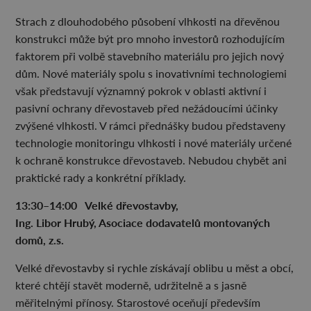
Strach z dlouhodobého působení vlhkosti na dřevěnou
konstrukci může být pro mnoho investorů rozhodujícím
faktorem při volbě stavebního materiálu pro jejich nový
dům. Nové materiály spolu s inovativními technologiemi
však představují významný pokrok v oblasti aktivní i
pasivní ochrany dřevostaveb před nežádoucími účinky
zvýšené vlhkosti. V rámci přednášky budou představeny
technologie monitoringu vlhkosti i nové materiály určené
k ochraně konstrukce dřevostaveb. Nebudou chybět ani
praktické rady a konkrétní příklady.
13:30–14:00 Velké dřevostavby,
Ing. Libor Hrubý, Asociace dodavatelů montovaných
domů, z.s.
Velké dřevostavby si rychle získávají oblibu u měst a obcí,
které chtějí stavět moderně, udržitelně a s jasně
měřitelnými přínosy. Starostové oceňují především