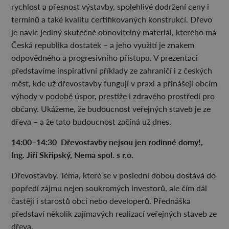
rychlost a přesnost výstavby, spolehlivé dodržení ceny i
termínů a také kvalitu certifikovaných konstrukcí. Dřevo
je navíc jediný skutečně obnovitelný materiál, kterého má
Česká republika dostatek – a jeho využití je znakem
odpovědného a progresivního přístupu. V prezentaci
představíme inspirativní příklady ze zahraničí i z českých
měst, kde už dřevostavby fungují v praxi a přinášejí obcím
výhody v podobě úspor, prestiže i zdravého prostředí pro
občany. Ukážeme, že budoucnost veřejných staveb je ze
dřeva – a že tato budoucnost začíná už dnes.
14:00–14:30 Dřevostavby nejsou jen rodinné domy!,
Ing. Jiří Skřipský, Nema spol. s r.o.
Dřevostavby. Téma, které se v poslední dobou dostává do
popředí zájmu nejen soukromých investorů, ale čím dál
častěji i starostů obcí nebo developerů. Přednáška
představí několik zajímavých realizací veřejných staveb ze
dřeva.