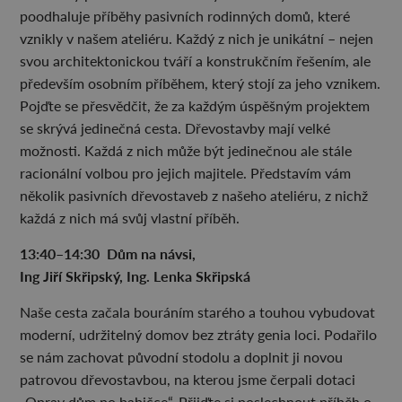
poodhaluje příběhy pasivních rodinných domů, které
vznikly v našem ateliéru. Každý z nich je unikátní – nejen
svou architektonickou tváří a konstrukčním řešením, ale
především osobním příběhem, který stojí za jeho vznikem.
Pojďte se přesvědčit, že za každým úspěšným projektem
se skrývá jedinečná cesta. Dřevostavby mají velké
možnosti. Každá z nich může být jedinečnou ale stále
racionální volbou pro jejich majitele. Představím vám
několik pasivních dřevostaveb z našeho ateliéru, z nichž
každá z nich má svůj vlastní příběh.
13:40–14:30 Dům na návsi,
Ing Jiří Skřipský, Ing. Lenka Skřipská
Naše cesta začala bouráním starého a touhou vybudovat
moderní, udržitelný domov bez ztráty genia loci. Podařilo
se nám zachovat původní stodolu a doplnit ji novou
patrovou dřevostavbou, na kterou jsme čerpali dotaci
„Oprav dům po babičce“. Přijďte si poslechnout příběh o