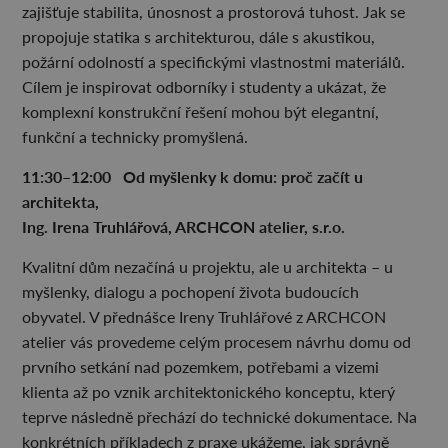
zajišťuje stabilita, únosnost a prostorová tuhost. Jak se
propojuje statika s architekturou, dále s akustikou,
požární odolností a specifickými vlastnostmi materiálů.
Cílem je inspirovat odborníky i studenty a ukázat, že
komplexní konstrukční řešení mohou být elegantní,
funkční a technicky promyšlená.
11:30–
⁠12:00 Od my
šlenky k domu: pro
č za
čít u
architekta,
Ing. Irena Truhl
ářov
á, ARCHCON atelier, s.r.o.
Kvalitní dům nezačíná u projektu, ale u architekta – u
myšlenky, dialogu a pochopení života budoucích
obyvatel. V přednášce Ireny Truhlářové z ARCHCON
atelier vás provedeme celým procesem návrhu domu od
prvního setkání nad pozemkem, potřebami a vizemi
klienta až po vznik architektonického konceptu, který
teprve následně přechází do technické dokumentace. Na
konkrétních příkladech z praxe ukážeme, jak správně