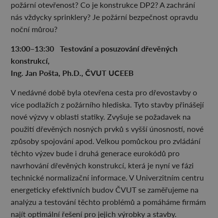
požární otevřenost? Co je konstrukce DP2? A zachrání
nás vždycky sprinklery? Je požární bezpečnost opravdu
noční můrou?
13:00–13:30 Testování a posuzování dřevěných
konstrukcí,
Ing. Jan Pošta, Ph.D., ČVUT UCEEB
V nedávné době byla otevřena cesta pro dřevostavby o
více podlažích z požárního hlediska. Tyto stavby přinášejí
nové výzvy v oblasti statiky. Zvyšuje se požadavek na
použití dřevěných nosných prvků s vyšší únosností, nové
způsoby spojování apod. Velkou pomůckou pro zvládání
těchto výzev bude i druhá generace eurokódů pro
navrhování dřevěných konstrukcí, která je nyní ve fázi
technické normalizační informace. V Univerzitním centru
energeticky efektivních budov ČVUT se zaměřujeme na
analýzu a testování těchto problémů a pomáháme firmám
najít optimální řešení pro jejich výrobky a stavby.