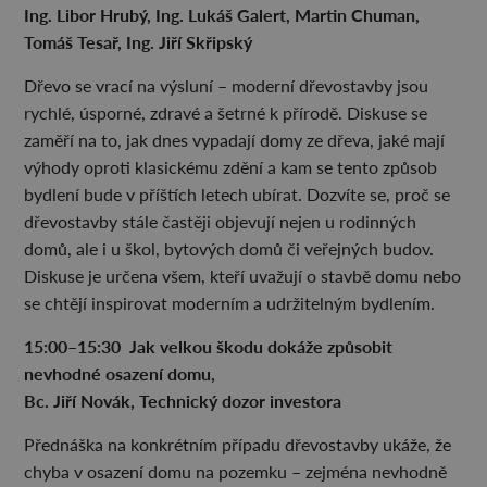
Ing. Libor Hrubý, Ing. Lukáš Galert, Martin Chuman,
Tomáš Tesař, Ing. Jiří Skřipský
Dřevo se vrací na výsluní – moderní dřevostavby jsou
rychlé, úsporné, zdravé a šetrné k přírodě. Diskuse se
zaměří na to, jak dnes vypadají domy ze dřeva, jaké mají
výhody oproti klasickému zdění a kam se tento způsob
bydlení bude v příštích letech ubírat. Dozvíte se, proč se
dřevostavby stále častěji objevují nejen u rodinných
domů, ale i u škol, bytových domů či veřejných budov.
Diskuse je určena všem, kteří uvažují o stavbě domu nebo
se chtějí inspirovat moderním a udržitelným bydlením.
15:00–15:30 Jak velkou škodu dokáže způsobit
nevhodné osazení domu,
Bc. Jiří Novák, Technický dozor investora
Přednáška na konkrétním případu dřevostavby ukáže, že
chyba v osazení domu na pozemku – zejména nevhodně