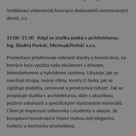
Vzdělávací videoseriál Asociace dodavatelů montovaných
domů, z.s.
11:00–
⁠11:30 Kdy
ž se statika potk
á s architekturou,
Ing. Ond
řej Perh
áč, Michna&Perh
áč s.r.o.
Prezentace představuje vybrané stavby a konstrukce, na
kterých byla využita naše zkušenost s dřevem,
železobetonem a hybridními systémy. Ukazuje, jak se
navrhují stropy, nosné stěny, mosty či lávky, jak se
zajišťuje stabilita, únosnost a prostorová tuhost. Jak se
propojuje statika s architekturou, dále s akustikou,
požární odolností a specifickými vlastnostmi materiálů.
Cílem je inspirovat odborníky i studenty a ukázat, že
komplexní konstrukční řešení mohou být elegantní,
funkční a technicky promyšlená.