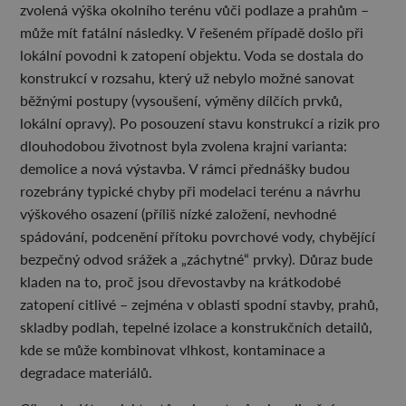
zvolená výška okolního terénu vůči podlaze a prahům –
může mít fatální následky. V řešeném případě došlo při
lokální povodni k zatopení objektu. Voda se dostala do
konstrukcí v rozsahu, který už nebylo možné sanovat
běžnými postupy (vysoušení, výměny dílčích prvků,
lokální opravy). Po posouzení stavu konstrukcí a rizik pro
dlouhodobou životnost byla zvolena krajní varianta:
demolice a nová výstavba. V rámci přednášky budou
rozebrány typické chyby při modelaci terénu a návrhu
výškového osazení (příliš nízké založení, nevhodné
spádování, podcenění přítoku povrchové vody, chybějící
bezpečný odvod srážek a „záchytné“ prvky). Důraz bude
kladen na to, proč jsou dřevostavby na krátkodobé
zatopení citlivé – zejména v oblasti spodní stavby, prahů,
skladby podlah, tepelné izolace a konstrukčních detailů,
kde se může kombinovat vlhkost, kontaminace a
degradace materiálů.