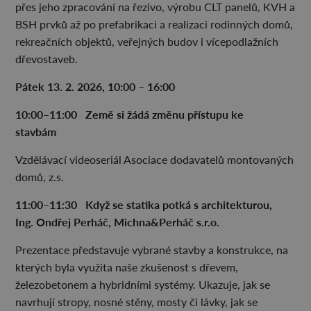
přes jeho zpracování na řezivo, výrobu CLT panelů, KVH a
BSH prvků až po prefabrikaci a realizaci rodinných domů,
rekreačních objektů, veřejných budov i vícepodlažních
dřevostaveb.
Pátek 13. 2. 2026, 10:00 – 16:00
10:00–
⁠11:00 Zem
ě si
žád
á zm
ěnu p
řístupu ke
stavb
ám
Vzdělávací videoseriál Asociace dodavatelů montovaných
domů, z.s.
11:00–
⁠11:30 Kdy
ž se statika potk
á s architekturou,
Ing. Ond
řej Perh
áč, Michna&Perh
áč s.r.o.
Prezentace představuje vybrané stavby a konstrukce, na
kterých byla využita naše zkušenost s dřevem,
železobetonem a hybridními systémy. Ukazuje, jak se
navrhují stropy, nosné stěny, mosty či lávky, jak se