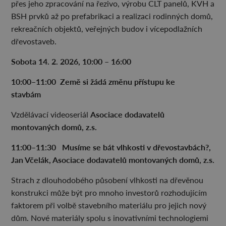
přes jeho zpracování na řezivo, výrobu CLT panelů, KVH a
BSH prvků až po prefabrikaci a realizaci rodinných domů,
rekreačních objektů, veřejných budov i vícepodlažních
dřevostaveb.
Sobota 14. 2. 2026, 10:00 – 16:00
10:00–
⁠11:00 Zem
ě si
žád
á zm
ěnu p
řístupu ke
stavb
ám
Asociace dodavatelů
Vzdělávací videoseriál
montovaných domů, z.s.
11:00–11:30 Musíme se bát vlhkosti v dřevostavbách?,
Jan Včelák, Asociace dodavatelů montovaných domů, z.s.
Strach z dlouhodobého působení vlhkosti na dřevěnou
konstrukci může být pro mnoho investorů rozhodujícím
faktorem při volbě stavebního materiálu pro jejich nový
dům. Nové materiály spolu s inovativními technologiemi