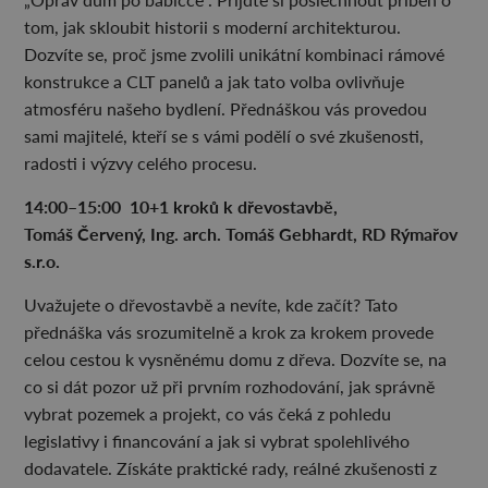
tom, jak skloubit historii s moderní architekturou.
Dozvíte se, proč jsme zvolili unikátní kombinaci rámové
konstrukce a CLT panelů a jak tato volba ovlivňuje
atmosféru našeho bydlení. Přednáškou vás provedou
sami majitelé, kteří se s vámi podělí o své zkušenosti,
radosti i výzvy celého procesu.
14:00–15:00
10+1 kroků k dřevostavbě,
Tomáš Červený, Ing. arch. Tomáš Gebhardt, RD Rýmařov
s.r.o.
Uvažujete o dřevostavbě a nevíte, kde začít? Tato
přednáška vás srozumitelně a krok za krokem provede
celou cestou k vysněnému domu z dřeva. Dozvíte se, na
co si dát pozor už při prvním rozhodování, jak správně
vybrat pozemek a projekt, co vás čeká z pohledu
legislativy i financování a jak si vybrat spolehlivého
dodavatele. Získáte praktické rady, reálné zkušenosti z