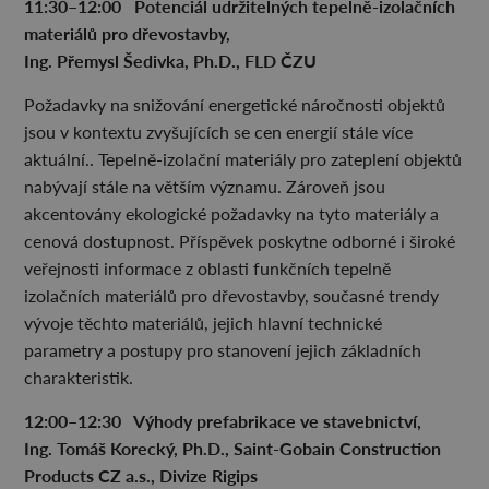
11:30–
⁠12:00 Potenci
ál udr
žiteln
ých tepeln
ě-izola
čn
ích
materi
ál
ů pro d
řevostavby,
Ing. P
řemysl
Šedivka, Ph.D., FLD
ČZU
Požadavky na snižování energetické náročnosti objektů
jsou v kontextu zvyšujících se cen energií stále více
aktuální.. Tepelně-izolační materiály pro zateplení objektů
nabývají stále na větším významu. Zároveň jsou
akcentovány ekologické požadavky na tyto materiály a
cenová dostupnost. Příspěvek poskytne odborné i široké
veřejnosti informace z oblasti funkčních tepelně
izolačních materiálů pro dřevostavby, současné trendy
vývoje těchto materiálů, jejich hlavní technické
parametry a postupy pro stanovení jejich základních
charakteristik.
12:00–12:30 Výhody prefabrikace ve stavebnictví,
Ing. Tomáš Korecký, Ph.D., Saint-Gobain Construction
Products CZ a.s., Divize Rigips