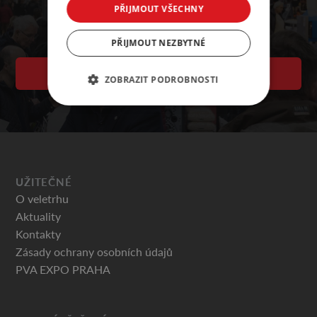
PŘIJMOUT VŠECHNY
PŘIJMOUT NEZBYTNÉ
KALENDÁŘ AKCÍ PVA
ZOBRAZIT PODROBNOSTI
UŽITEČNÉ
O veletrhu
Aktuality
Kontakty
Zásady ochrany osobních údajů
PVA EXPO PRAHA