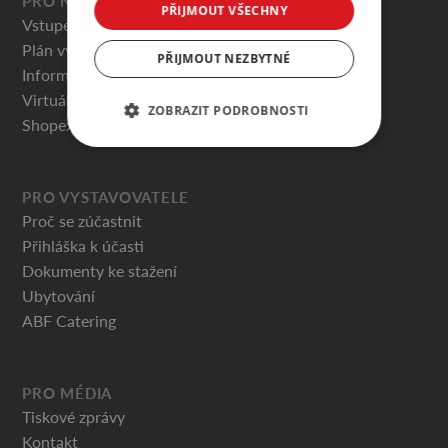
PRO NÁVŠTĚVNÍKY
PŘIJMOUT VŠECHNY
Vstupenky
Plán výstaviště
PŘIJMOUT NEZBYTNÉ
Informace pro návštěvníky
Virtuální prohlídky
ZOBRAZIT PODROBNOSTI
Shopex.cz
PRO VYSTAVOVATELE
Proč se zúčastnit
Přihláška k účasti
Dokumenty ke stažení
Ubytování
ABF Catering
PRO MÉDIA
Tiskové zprávy
Kontakt