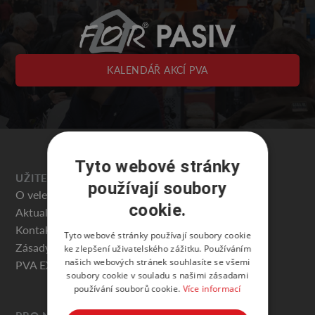
KALENDÁŘ AKCÍ PVA
Tyto webové stránky
UŽITEČNÉ
používají soubory
O veletrhu
cookie.
Aktuality
Kontakty
Tyto webové stránky používají soubory cookie
Zásady ochrany osobních údajů
ke zlepšení uživatelského zážitku. Používáním
našich webových stránek souhlasíte se všemi
PVA EXPO PRAHA
soubory cookie v souladu s našimi zásadami
používání souborů cookie.
Více informací