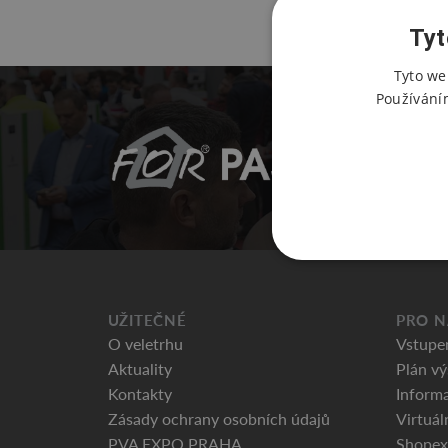
Tyt
Tyto we
Používání
UŽITEČNÉ
PRO N
O veletrhu
Vstupe
Aktuality
Plán vý
Kontakty
Informa
Zásady ochrany osobních údajů
Virtuál
PVA EXPO PRAHA
Shopex