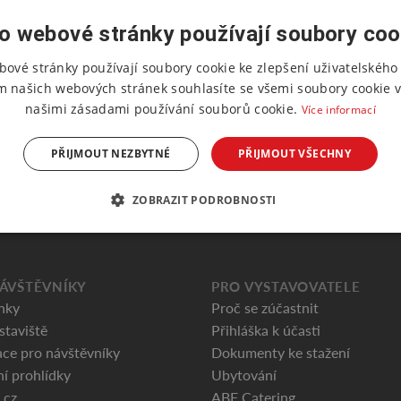
o webové stránky používají soubory coo
bové stránky používají soubory cookie ke zlepšení uživatelského 
m našich webových stránek souhlasíte se všemi soubory cookie v
našimi zásadami používání souborů cookie.
Více informací
PŘIJMOUT NEZBYTNÉ
PŘIJMOUT VŠECHNY
ZOBRAZIT PODROBNOSTI
ÁVŠTĚVNÍKY
PRO VYSTAVOVATELE
nky
Proč se zúčastnit
staviště
Přihláška k účasti
ce pro návštěvníky
Dokumenty ke stažení
ní prohlídky
Ubytování
.cz
ABF Catering