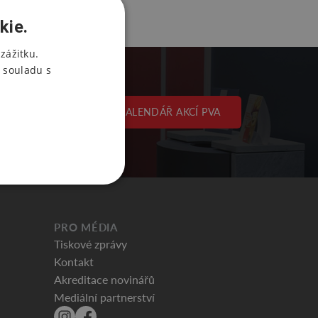
kie.
zážitku.
 souladu s
KALENDÁŘ AKCÍ PVA
PRO MÉDIA
Tiskové zprávy
Kontakt
Akreditace novinářů
Mediální partnerství