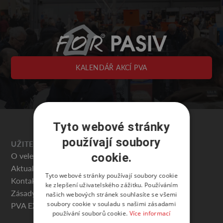
KALENDÁŘ AKCÍ PVA
Tyto webové stránky
používají soubory
UŽITEČNÉ
O veletrhu
cookie.
Aktuality
Tyto webové stránky používají soubory cookie
Kontakty
ke zlepšení uživatelského zážitku. Používáním
Zásady ochrany osobních údajů
našich webových stránek souhlasíte se všemi
soubory cookie v souladu s našimi zásadami
PVA EXPO PRAHA
používání souborů cookie.
Více informací