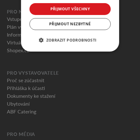
PŘIJMOUT VŠECHNY
PRO NÁVŠTĚVNÍKY
Vstupenky
PŘIJMOUT NEZBYTNÉ
Plán výstaviště
Informace pro návštěvníky
ZOBRAZIT PODROBNOSTI
Virtuální prohlídky
Shopex.cz
PRO VYSTAVOVATELE
Proč se zúčastnit
Přihláška k účasti
Dokumenty ke stažení
Ubytování
ABF Catering
PRO MÉDIA