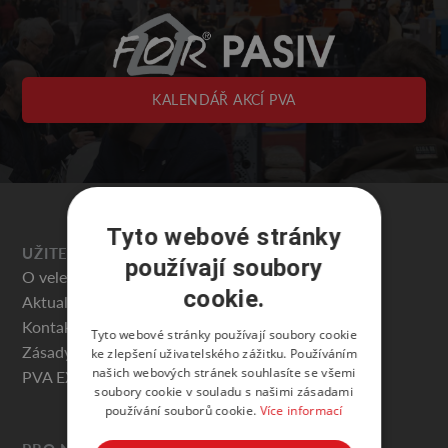
KALENDÁŘ AKCÍ PVA
Tyto webové stránky
UŽITEČNÉ
používají soubory
O veletrhu
cookie.
Aktuality
Kontakty
Tyto webové stránky používají soubory cookie
Zásady ochrany osobních údajů
ke zlepšení uživatelského zážitku. Používáním
našich webových stránek souhlasíte se všemi
PVA EXPO PRAHA
soubory cookie v souladu s našimi zásadami
používání souborů cookie.
Více informací