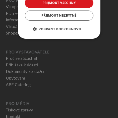
PRO NÁVŠTĚVNÍKY
PŘIJMOUT VŠECHNY
Vstupenky
Plán výstaviště
PŘIJMOUT NEZBYTNÉ
Informace pro návštěvníky
Virtuální prohlídky
ZOBRAZIT PODROBNOSTI
Shopex.cz
PRO VYSTAVOVATELE
Proč se zúčastnit
Přihláška k účasti
Dokumenty ke stažení
Ubytování
ABF Catering
PRO MÉDIA
Tiskové zprávy
Kontakt