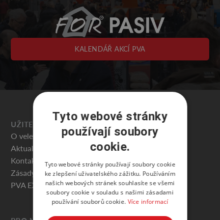
KALENDÁŘ AKCÍ PVA
Tyto webové stránky
UŽITEČNÉ
používají soubory
O veletrhu
cookie.
Aktuality
Kontakty
Tyto webové stránky používají soubory cookie
Zásady ochrany osobních údajů
ke zlepšení uživatelského zážitku. Používáním
našich webových stránek souhlasíte se všemi
PVA EXPO PRAHA
soubory cookie v souladu s našimi zásadami
používání souborů cookie.
Více informací