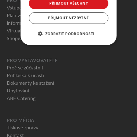
PRO NÁVŠTĚVNÍKY
PŘIJMOUT VŠECHNY
Vstupenky
Plán výstaviště
PŘIJMOUT NEZBYTNÉ
Informace pro návštěvníky
Virtuální prohlídky
ZOBRAZIT PODROBNOSTI
Shopex.cz
PRO VYSTAVOVATELE
Proč se zúčastnit
Přihláška k účasti
Dokumenty ke stažení
Ubytování
ABF Catering
PRO MÉDIA
Tiskové zprávy
Kontakt