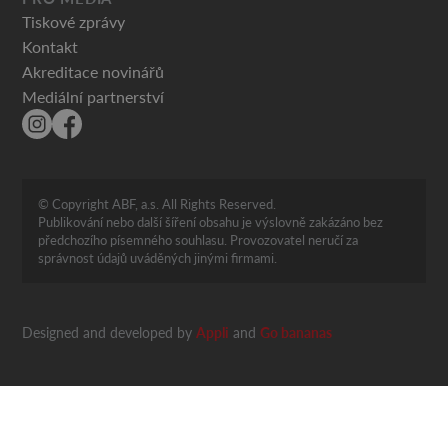
Tiskové zprávy
Kontakt
Akreditace novinářů
Mediální partnerství
© Copyright ABF, a.s. All Rights Reserved.
Publikování nebo další šíření obsahu je výslovně zakázáno bez
předchozího písemného souhlasu. Provozovatel neručí za
správnost údajů uváděných jinými firmami.
Designed and developed by
Appli
and
Go bananas