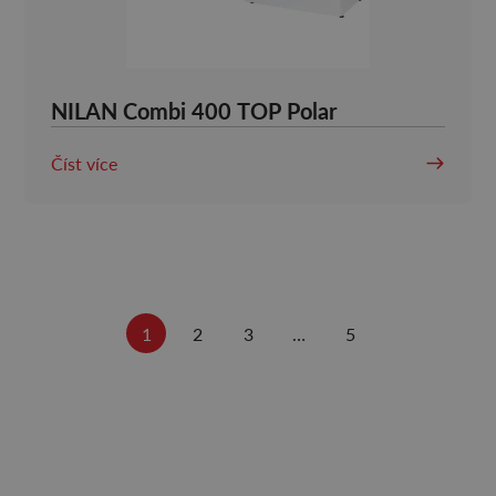
NILAN Combi 400 TOP Polar
Číst více
1
2
3
…
5