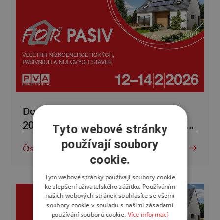
Doprovodný program v pátek 13. 2.
2026 na veletrhu For Pasiv a For Wood
Tyto webové stránky
2026
používají soubory
Číst více
cookie.
Tyto webové stránky používají soubory cookie
ke zlepšení uživatelského zážitku. Používáním
našich webových stránek souhlasíte se všemi
soubory cookie v souladu s našimi zásadami
používání souborů cookie.
Více informací