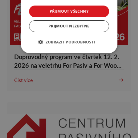
PŘIJMOUT VŠECHNY
PŘIJMOUT NEZBYTNÉ
ZOBRAZIT PODROBNOSTI
Doprovodný program ve čtvrtek 12. 2.
2026 na veletrhu For Pasiv a For Wood
2026
Číst více